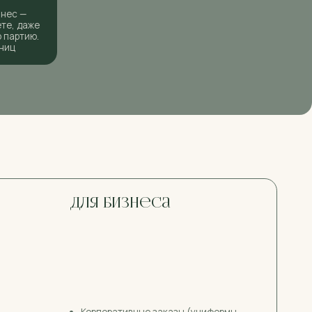
для бизнеса
Корпоративные заказы (униформы,
брендирование одежды)
Униформа для банков, магазинов,
специальных служб и не только
Помогаем в разработке модели,
фирменного стиля
массовый пошив
Массовый пошив можем осуществлять
на давальческом сырье, либо помочь
в подборе и закупе материалов