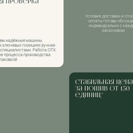
листами. Работа ОТК
есса производства
й
стабильная цена
за пошив от 150
единиц*
Мелкий или крупный у вас бизнес —
неважно! Вы не переплачиваете, даже
если заказываете небольшую партию.
Цена фиксируется от 150 единиц