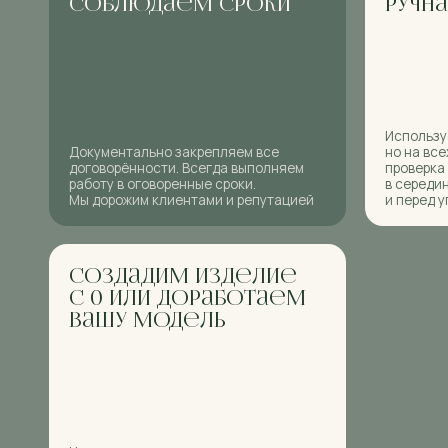
договорённости. Всегда выполняем
проверка специа
работу в оговоренные сроки.
в середине проц
Мы дорожим клиентами и репутацией
и перед упаковко
создадим изделие
с 0 или доработаем
вашу модель
Нет лекала или констурктора, но есть
идея? Не проблема. Наши
специалисты помогут вам доработать
изделие, подготовить документацию и
запустить в массовый пошив