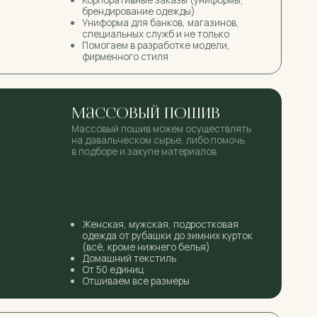
Женская, мужская, подростковая
одежда от рубашки до зимних курток
(всё, кроме нижнего белья)
Домашний текстиль
От 50 единиц
Отшиваем все размеры
для маркетплейсов
Возможна полная разработка изделия
с 0, либо доработка вашей модели
Помогаем с подбором/покупкой ткани
Минимум 50 единиц (партия от 50
на модель)