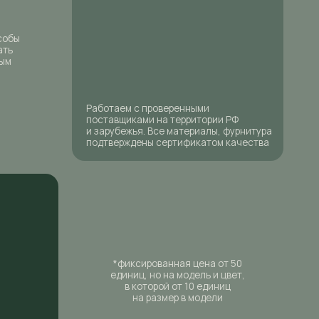
поставщиками на территории РФ
и зарубежья. Все материалы, фурнитура
подтверждены сертификатом качества
*фиксированная цена от 50
единиц, но на модель и цвет,
в которой от 10 единиц
на размер в модели