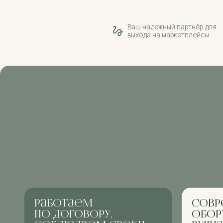
Работаем
совреме
по договору,
оборудов
соблюдаем сроки
ручная пр
Используем надё
Документально закрепляем все
но на всех ключе