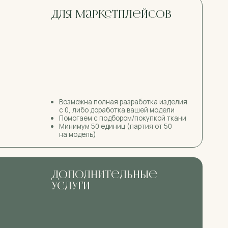
дополнительные
услуги
Цифровая печать
ДТФ печать на одежде
Машинная вышивка
Шевроны
Вышивка на кепках
Разработка бирок
Нанесения логотипов, товарных знаков
на униформу, головные уборы
Сублимация